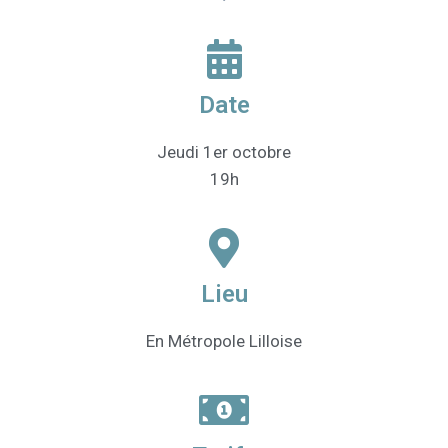
G
A
T
I
O
Date
N
Jeudi 1er octobre
19h
Lieu
En Métropole Lilloise