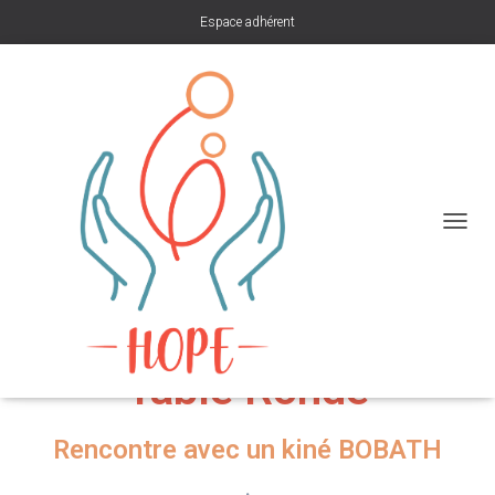
Espace adhérent
Rencontre avec un kiné BOBATH
D
Publié par
HOPE
le
6 septembre 2020
É
P
L
I
E
R
Table Ronde
L
A
N
Rencontre avec un kiné BOBATH
A
V
.
I