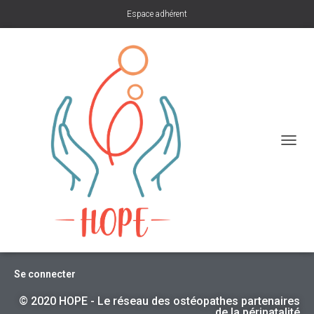
Espace adhérent
D
É
P
L
I
E
R
L
A
N
Se connecter
A
V
© 2020 HOPE - Le réseau des ostéopathes partenaires
de la périnatalité
I