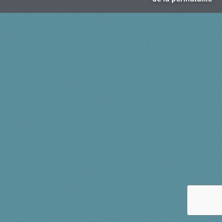
G
A
T
I
O
N